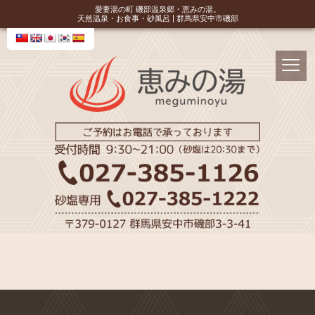
愛妻湯の町 磯部温泉郷・恵みの湯。
天然温泉・お食事・砂風呂 | 群馬県安中市磯部