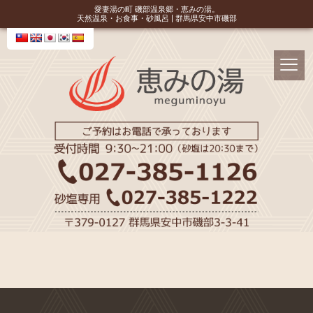
愛妻湯の町 磯部温泉郷・恵みの湯。
天然温泉・お食事・砂風呂 | 群馬県安中市磯部