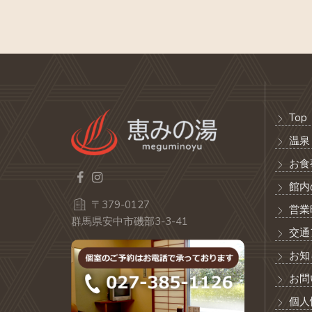
Top
温泉
お食
館内
〒379-0127
営業
群馬県安中市磯部3-3-41
交通
お知
お問
個人