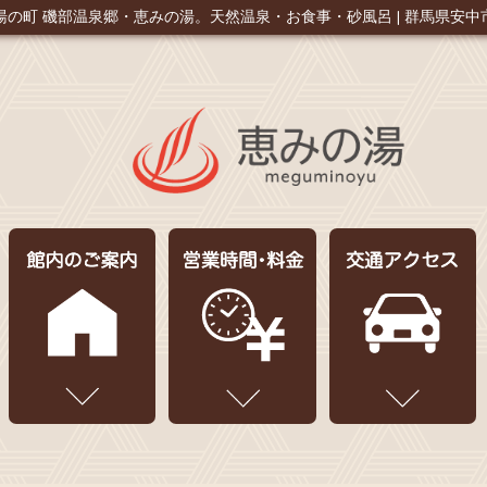
湯の町 磯部温泉郷・恵みの湯。
天然温泉・お食事・砂風呂 | 群馬県安中