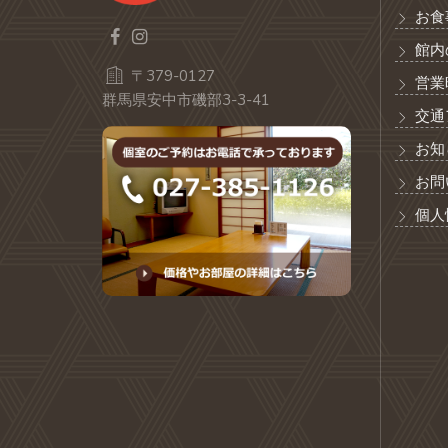
お食
館内
〒379-0127
営業
群馬県安中市磯部3-3-41
交通
お知
お問
個人