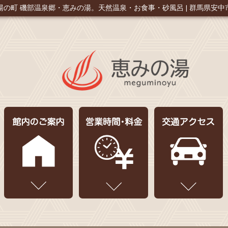
湯の町 磯部温泉郷・恵みの湯。
天然温泉・お食事・砂風呂 | 群馬県安中