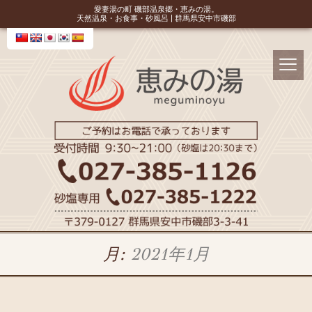
愛妻湯の町 磯部温泉郷・恵みの湯。
天然温泉・お食事・砂風呂 | 群馬県安中市磯部
月:
2021年1月