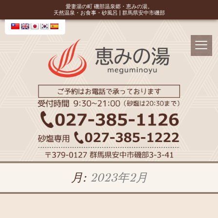
愛妻湯の町 磯部温泉郷・恵みの湯。
天然温泉・お食事・砂風呂 | 群馬県安中市磯部
月:
2023年2月