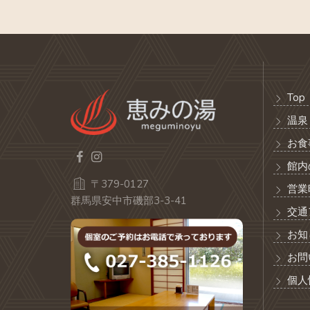
Top
温泉
お食
館内
〒379-0127
営業
群馬県安中市磯部3-3-41
交通
お知
お問
個人