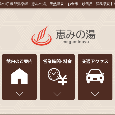
湯の町 磯部温泉郷・恵みの湯。
天然温泉・お食事・砂風呂 | 群馬県安中