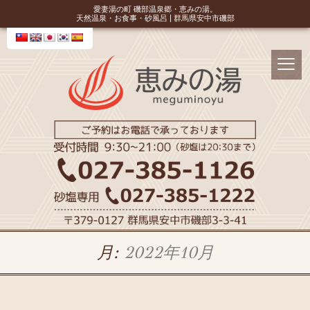
愛妻湯の町 磯部温泉郷・恵みの湯。
天然温泉・お食事・砂風呂 | 群馬県安中市磯部
月:
2022年10月