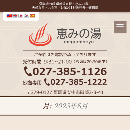
愛妻湯の町 磯部温泉郷・恵みの湯。
天然温泉・お食事・砂風呂 | 群馬県安中市磯部
月:
2023年8月