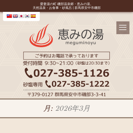
愛妻湯の町 磯部温泉郷・恵みの湯。
天然温泉・お食事・砂風呂 | 群馬県安中市磯部
月:
2026年3月