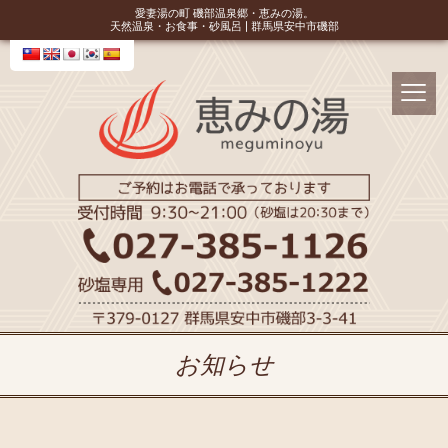
愛妻湯の町 磯部温泉郷・恵みの湯。
天然温泉・お食事・砂風呂 | 群馬県安中市磯部
お知らせ