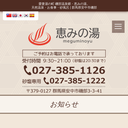
愛妻湯の町 磯部温泉郷・恵みの湯。
天然温泉・お食事・砂風呂 | 群馬県安中市磯部
お知らせ