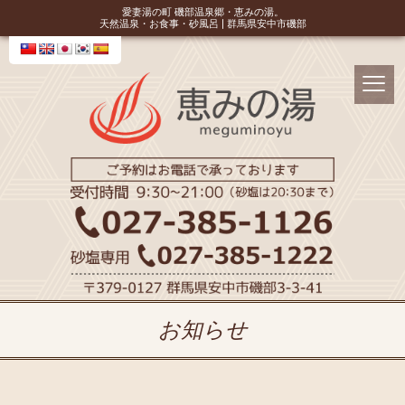
愛妻湯の町 磯部温泉郷・恵みの湯。
天然温泉・お食事・砂風呂 | 群馬県安中市磯部
お知らせ