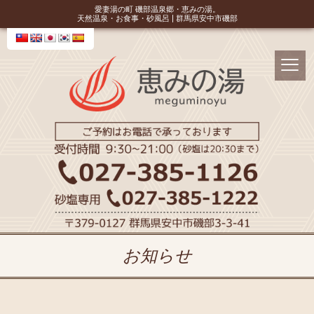
愛妻湯の町 磯部温泉郷・恵みの湯。
天然温泉・お食事・砂風呂 | 群馬県安中市磯部
お知らせ