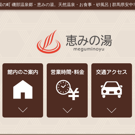
湯の町 磯部温泉郷・恵みの湯。
天然温泉・お食事・砂風呂 | 群馬県安中