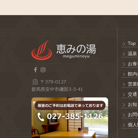
Top
温泉
お食
館内
〒379-0127
営業
群馬県安中市磯部3-3-41
交通
お知
お問
個人