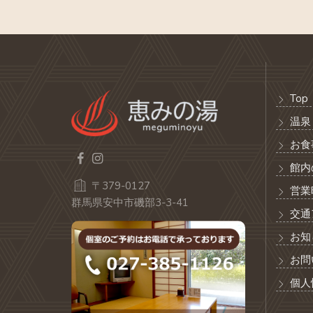
Top
温泉
お食
館内
〒379-0127
営業
群馬県安中市磯部3-3-41
交通
お知
お問
個人