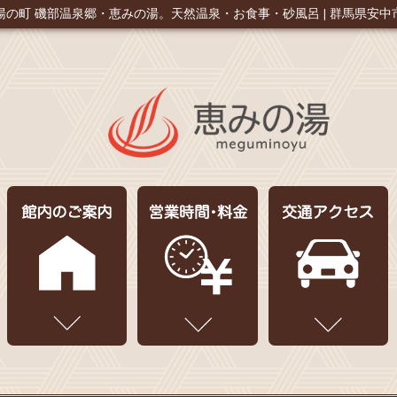
湯の町 磯部温泉郷・恵みの湯。
天然温泉・お食事・砂風呂 | 群馬県安中