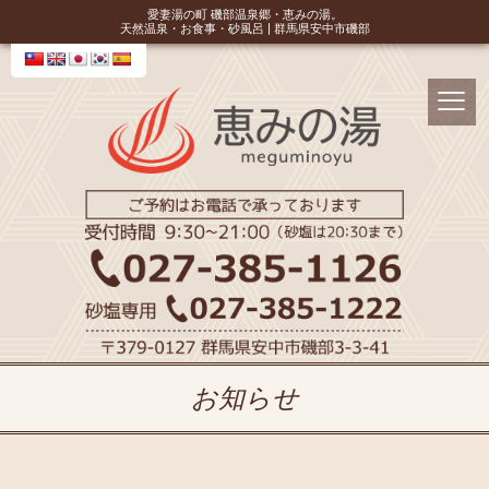
愛妻湯の町 磯部温泉郷・恵みの湯。
天然温泉・お食事・砂風呂 | 群馬県安中市磯部
お知らせ