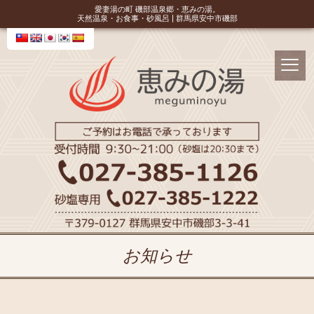
愛妻湯の町 磯部温泉郷・恵みの湯。
天然温泉・お食事・砂風呂 | 群馬県安中市磯部
お知らせ