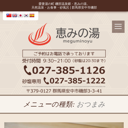
愛妻湯の町 磯部温泉郷・恵みの湯。
天然温泉・お食事・砂風呂 | 群馬県安中市磯部
メニューの種類:
おつまみ