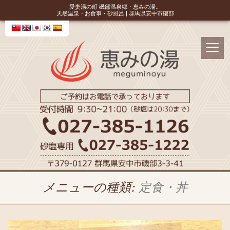
愛妻湯の町 磯部温泉郷・恵みの湯。
天然温泉・お食事・砂風呂 | 群馬県安中市磯部
メニューの種類:
定食・丼